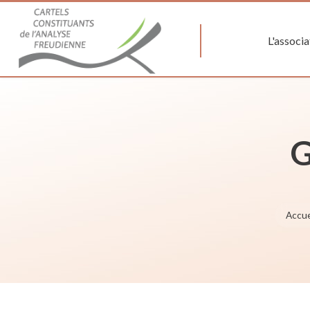
L'associa
G
Accue